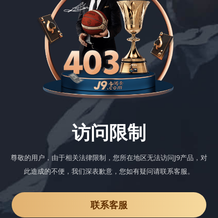
访问限制
尊敬的用户，由于相关法律限制，您所在地区无法访问J9产品，对
此造成的不便，我们深表歉意，您如有疑问请联系客服。
联系客服