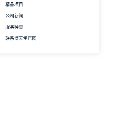
精品项目
公司新闻
服务种类
联系博天堂官网