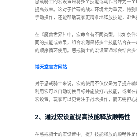
惩戒骑士的宏设置是将多个技能或动作合并为一个
提高效率。这对于忙碌的战斗环境尤为重要，特别
手动操作，还能帮助玩家更精准地释放技能，避免
在《魔兽世界》中，宏命令有不同类型，比如条件
同的技能或效果，组合宏则是将多个技能结合在一
的顺序循环使用。惩戒骑士的宏设置通常会结合多
博天堂官方网站
对于惩戒骑士来说，宏的使用不仅仅是为了提升输
利用宏可以自动切换目标并施放打击技能，或者在
宏设置，玩家可以更专注于战术操作，而无需担心
2、通过宏设置提高技能释放顺畅性
在惩戒骑士的宏设置中，提升技能释放的顺畅性是