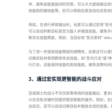
序，避免技能施放间的空隙，可以大大提高输出效
技能和防御技能等，宏可以帮助玩家自动化这些技
例如，在进行单体输出时，玩家可以通过宏将“圣光
可以自动判断目标是否为敌人并施放技能，避免手
断优化技能释放，例如：当目标有“圣光审判” deb
为了进一步提高技能释放的顺畅性，玩家还可以使
切换目标并使用群体攻击技能，如“圣光打击”或“
行打击，还能保持技能的高效施放，避免浪费时间
3、通过宏实现更智能的战斗应对
惩戒骑士的战斗不仅仅依靠单纯的技能输出，更多
以在这些关键时刻提供更加智能的操作。例如，在
出反应，宏可以自动切换目标并施放合适的技能，