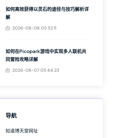
如何高效获得以灵石的途径与技巧解析详
解
2026-08-08 05:52:11
如何在Picopark游戏中实现多人联机共
同冒险攻略详解
2026-08-07 05:44:23
导航
知道博天堂网址