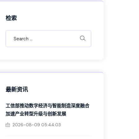
检索
最新资讯
工信部推动数字经济与智能制造深度融合
加速产业转型升级与创新发展
2026-08-09 05:44:03