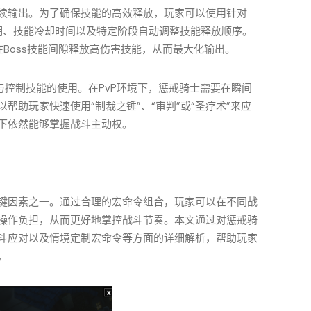
续输出。为了确保技能的高效释放，玩家可以使用针对
斗周期、技能冷却时间以及特定阶段自动调整技能释放顺序。
在Boss技能间隙释放高伤害技能，从而最大化输出。
与控制技能的使用。在PvP环境下，惩戒骑士需要在瞬间
帮助玩家快速使用“制裁之锤”、“审判”或“圣疗术”来应
下依然能够掌握战斗主动权。
键因素之一。通过合理的宏命令组合，玩家可以在不同战
操作负担，从而更好地掌控战斗节奏。本文通过对惩戒骑
斗应对以及情境定制宏命令等方面的详细解析，帮助玩家
。