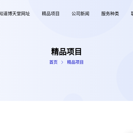
知道博天堂网址
精品项目
公司新闻
服务种类
精品项目
首页
精品项目