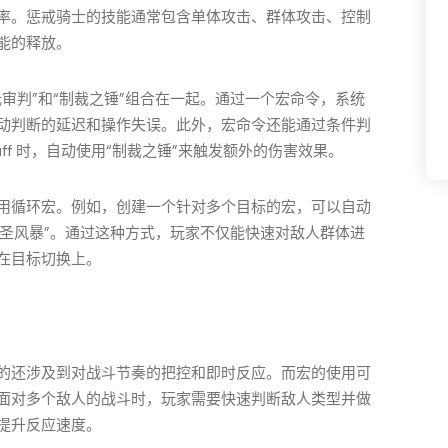
率。惩戒骑士的技能通常包含单体攻击、群体攻击、控制
能的释放。
审判”和“制裁之锤”组合在一起。通过一个宏命令，系统
动判断的延迟和操作失误。此外，宏命令还能通过条件判
uff 时，自动使用“制裁之锤”来触发额外的伤害效果。
用循环宏。例如，创建一个针对多个目标的宏，可以自动
神圣风暴”。通过这种方式，玩家不仅能快速对敌人群体进
在目标切换上。
的还涉及到对战斗节奏的把控和即时反应。而宏的使用可
面对多个敌人的战斗时，玩家需要快速判断敌人类型并做
提升反应速度。