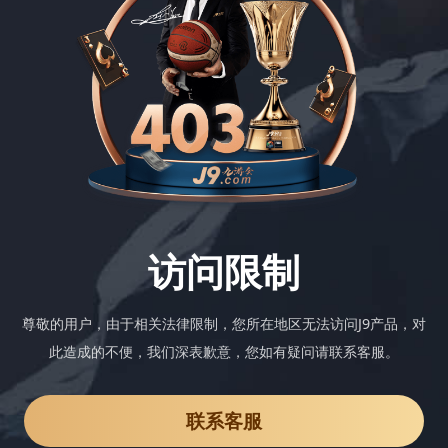
访问限制
尊敬的用户，由于相关法律限制，您所在地区无法访问J9产品，对
此造成的不便，我们深表歉意，您如有疑问请联系客服。
联系客服